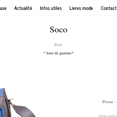
uxe
Actualité
Infos utiles
Livres mode
Contact
Soco
Paris
* haut de gamme*
.
Presse
:
www.univer